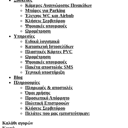
Συσκευές
Κάμερες Αναγνώρισης Πινακίδων
Μπάρες για Parking
Έλεγχος WC και Airbnb
Κλήσεις Σερβιτόρου
Ψηφιακές υπογραφές
Ωρομέτρηση
Υπηρεσίες
Ειδικά λογισμικά
Κατασκευή Ιστοσελίδων
Πλαστικές Κάρτες PVC
Ωρομέτρηση
Ψηφιακές υπογραφές
Πακέτα αποστολής SMS
Τεχνική υποστήριξη
Blog
Πληροφορίες
Πληρωμές & αποστολές
Όροι χρήσης
Προσωπικό Απόρρητο
Πολιτική Επιστροφών
Κλήσεις Σερβιτόρου
Πελάτες που μας εμπιστεύτηκαν:
Καλάθι αγορών