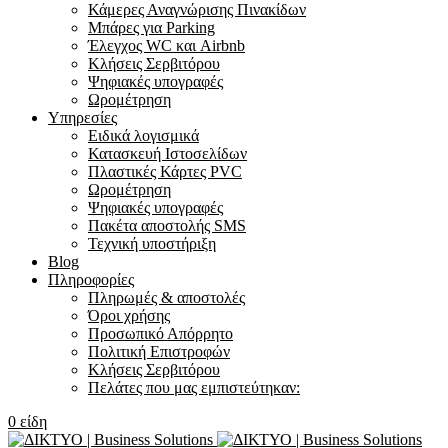
Κάμερες Αναγνώρισης Πινακίδων
Μπάρες για Parking
Έλεγχος WC και Airbnb
Κλήσεις Σερβιτόρου
Ψηφιακές υπογραφές
Ωρομέτρηση
Υπηρεσίες
Ειδικά λογισμικά
Κατασκευή Ιστοσελίδων
Πλαστικές Κάρτες PVC
Ωρομέτρηση
Ψηφιακές υπογραφές
Πακέτα αποστολής SMS
Τεχνική υποστήριξη
Blog
Πληροφορίες
Πληρωμές & αποστολές
Όροι χρήσης
Προσωπικό Απόρρητο
Πολιτική Επιστροφών
Κλήσεις Σερβιτόρου
Πελάτες που μας εμπιστεύτηκαν:
0
είδη