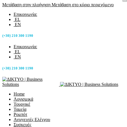
Μετάβαση στην πλοήγηση
Μετάβαση στο κύριο περιεχόμενο
Επικοινωνία:
EL
EN
(+30} 210 300 1190
Επικοινωνία:
EL
EN
(+30} 210 300 1190
Home
Λογισμικά
Τουρνικέ
Ταμεία
Ρομπότ
Ανιχνευτές Ελέγχου
Συσκευές