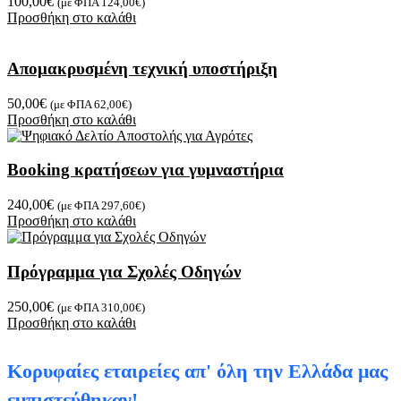
100,00
€
(με ΦΠΑ
124,00
€
)
Προσθήκη στο καλάθι
Απομακρυσμένη τεχνική υποστήριξη
50,00
€
(με ΦΠΑ
62,00
€
)
Προσθήκη στο καλάθι
Booking κρατήσεων για γυμναστήρια
240,00
€
(με ΦΠΑ
297,60
€
)
Προσθήκη στο καλάθι
Πρόγραμμα για Σχολές Οδηγών
250,00
€
(με ΦΠΑ
310,00
€
)
Προσθήκη στο καλάθι
Κορυφαίες εταιρείες απ' όλη την Ελλάδα μας
εμπιστεύθηκαν!