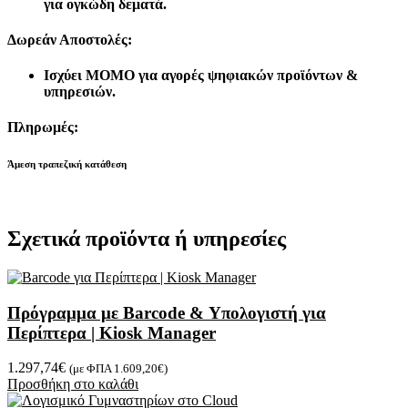
για ογκώδη δεματά.
Δωρεάν Αποστολές:
Ισχύει MOMO για αγορές ψηφιακών προϊόντων &
υπηρεσιών.
Πληρωμές:
Άμεση τραπεζική κατάθεση
Σχετικά προϊόντα ή υπηρεσίες
Πρόγραμμα με Barcode & Υπολογιστή για
Περίπτερα | Kiosk Manager
1.297,74
€
(με ΦΠΑ
1.609,20
€
)
Προσθήκη στο καλάθι