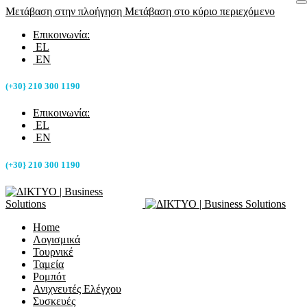
Μετάβαση στην πλοήγηση
Μετάβαση στο κύριο περιεχόμενο
Επικοινωνία:
EL
EN
(+30} 210 300 1190
Επικοινωνία:
EL
EN
(+30} 210 300 1190
Home
Λογισμικά
Τουρνικέ
Ταμεία
Ρομπότ
Ανιχνευτές Ελέγχου
Συσκευές