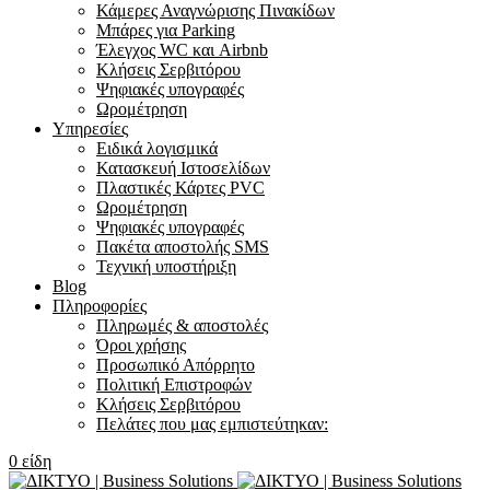
Κάμερες Αναγνώρισης Πινακίδων
Μπάρες για Parking
Έλεγχος WC και Airbnb
Κλήσεις Σερβιτόρου
Ψηφιακές υπογραφές
Ωρομέτρηση
Υπηρεσίες
Ειδικά λογισμικά
Κατασκευή Ιστοσελίδων
Πλαστικές Κάρτες PVC
Ωρομέτρηση
Ψηφιακές υπογραφές
Πακέτα αποστολής SMS
Τεχνική υποστήριξη
Blog
Πληροφορίες
Πληρωμές & αποστολές
Όροι χρήσης
Προσωπικό Απόρρητο
Πολιτική Επιστροφών
Κλήσεις Σερβιτόρου
Πελάτες που μας εμπιστεύτηκαν:
0
είδη