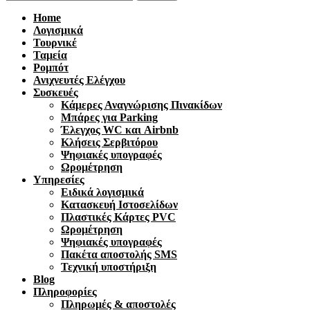
Home
Λογισμικά
Τουρνικέ
Ταμεία
Ρομπότ
Ανιχνευτές Ελέγχου
Συσκευές
Κάμερες Αναγνώρισης Πινακίδων
Μπάρες για Parking
Έλεγχος WC και Airbnb
Κλήσεις Σερβιτόρου
Ψηφιακές υπογραφές
Ωρομέτρηση
Υπηρεσίες
Ειδικά λογισμικά
Κατασκευή Ιστοσελίδων
Πλαστικές Κάρτες PVC
Ωρομέτρηση
Ψηφιακές υπογραφές
Πακέτα αποστολής SMS
Τεχνική υποστήριξη
Blog
Πληροφορίες
Πληρωμές & αποστολές