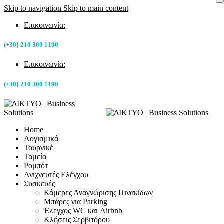
Skip to navigation
Skip to main content
Επικοινωνία:
(+30} 210 300 1190
Επικοινωνία:
(+30} 210 300 1190
Home
Λογισμικά
Τουρνικέ
Ταμεία
Ρομπότ
Ανιχνευτές Ελέγχου
Συσκευές
Κάμερες Αναγνώρισης Πινακίδων
Μπάρες για Parking
Έλεγχος WC και Airbnb
Κλήσεις Σερβιτόρου