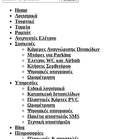
Home
Λογισμικά
Τουρνικέ
Ταμεία
Ρομπότ
Ανιχνευτές Ελέγχου
Συσκευές
Κάμερες Αναγνώρισης Πινακίδων
Μπάρες για Parking
Έλεγχος WC και Airbnb
Κλήσεις Σερβιτόρου
Ψηφιακές υπογραφές
Ωρομέτρηση
Υπηρεσίες
Ειδικά λογισμικά
Κατασκευή Ιστοσελίδων
Πλαστικές Κάρτες PVC
Ωρομέτρηση
Ψηφιακές υπογραφές
Πακέτα αποστολής SMS
Τεχνική υποστήριξη
Blog
Πληροφορίες
Πληρωμές & αποστολές