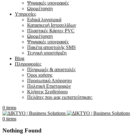
Ψηφιακές υπογραφές
Ωρομέτρηση
Υπηρεσίες
Ειδικά λογισμικά
Κατασκευή Ιστοσελίδων
Πλαστικές Κάρτες PVC
Ωρομέτρηση
Ψηφιακές υπογραφές
Πακέτα αποστολής SMS
Τεχνική υποστήριξη
Blog
Πληροφορίες
Πληρωμές & αποστολές
Όροι χρήσης
Προσωπικό Απόρρητο
Πολιτική Επιστροφών
Κλήσεις Σερβιτόρου
Πελάτες που μας εμπιστεύτηκαν:
0
items
0
items
Nothing Found