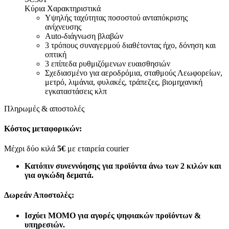
Κύρια Χαρακτηριστικά
Υψηλής ταχύτητας ποσοστού ανταπόκρισης
ανίχνευσης
Auto-διάγνωση βλαβών
3 τρόπους συναγερμού διαθέτοντας ήχο, δόνηση και
οπτική
3 επίπεδα ρυθμιζόμενων ευαισθησιών
Σχεδιασμένο για αεροδρόμια, σταθμούς Λεωφορείων,
μετρό, λιμάνια, φυλακές, τράπεζες, βιομηχανική
εγκαταστάσεις κλπ
Πληρωμές & αποστολές
Κόστος μεταφορικών:
Μέχρι δύο κιλά
5€
με εταιρεία courier
Κατόπιν συνεννόησης για προϊόντα άνω των 2 κιλών και
για ογκώδη δεματά.
Δωρεάν Αποστολές:
Ισχύει MOMO για αγορές ψηφιακών προϊόντων &
υπηρεσιών.