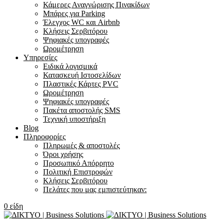
Κάμερες Αναγνώρισης Πινακίδων
Μπάρες για Parking
Έλεγχος WC και Airbnb
Κλήσεις Σερβιτόρου
Ψηφιακές υπογραφές
Ωρομέτρηση
Υπηρεσίες
Ειδικά λογισμικά
Κατασκευή Ιστοσελίδων
Πλαστικές Κάρτες PVC
Ωρομέτρηση
Ψηφιακές υπογραφές
Πακέτα αποστολής SMS
Τεχνική υποστήριξη
Blog
Πληροφορίες
Πληρωμές & αποστολές
Όροι χρήσης
Προσωπικό Απόρρητο
Πολιτική Επιστροφών
Κλήσεις Σερβιτόρου
Πελάτες που μας εμπιστεύτηκαν:
0
είδη