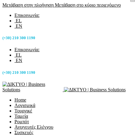
Μετάβαση στην πλοήγηση
Μετάβαση στο κύριο περιεχόμενο
Επικοινωνία:
EL
EN
(+30} 210 300 1190
Επικοινωνία:
EL
EN
(+30} 210 300 1190
Home
Λογισμικά
Τουρνικέ
Ταμεία
Ρομπότ
Ανιχνευτές Ελέγχου
Συσκευές