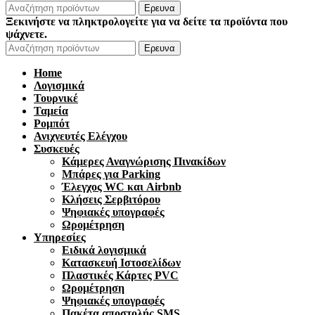
Ερευνα
Ξεκινήστε να πληκτρολογείτε για να δείτε τα προϊόντα που
ψάχνετε.
Ερευνα
Home
Λογισμικά
Τουρνικέ
Ταμεία
Ρομπότ
Ανιχνευτές Ελέγχου
Συσκευές
Κάμερες Αναγνώρισης Πινακίδων
Μπάρες για Parking
Έλεγχος WC και Airbnb
Κλήσεις Σερβιτόρου
Ψηφιακές υπογραφές
Ωρομέτρηση
Υπηρεσίες
Ειδικά λογισμικά
Κατασκευή Ιστοσελίδων
Πλαστικές Κάρτες PVC
Ωρομέτρηση
Ψηφιακές υπογραφές
Πακέτα αποστολής SMS