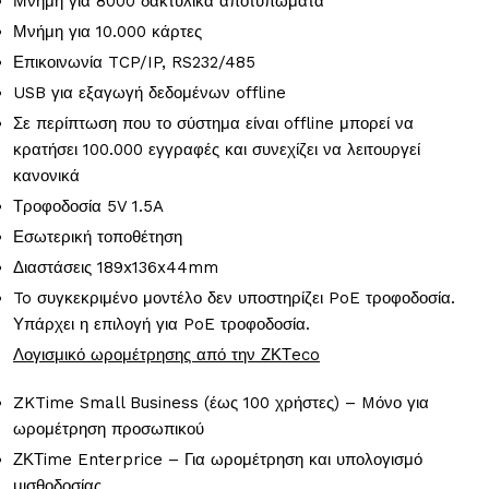
Μνήμη για 8000 δακτυλικά αποτυπώματα
Μνήμη για 10.000 κάρτες
Επικοινωνία TCP/IP, RS232/485
USB για εξαγωγή δεδομένων offline
Σε περίπτωση που το σύστημα είναι offline μπορεί να
κρατήσει 100.000 εγγραφές και συνεχίζει να λειτουργεί
κανονικά
Τροφοδοσία 5V 1.5A
Εσωτερική τοποθέτηση
Διαστάσεις 189x136x44mm
To συγκεκριμένο μοντέλο δεν υποστηρίζει
PoE
τροφοδοσία.
Υπάρχει η επιλογή για
PoE
τροφοδοσία.
Λογισμικό ωρομέτρησης από την ΖΚΤeco
ZKTime Small Business (έως 100 χρήστες) – Mόνο για
ωρομέτρηση προσωπικού
ΖΚΤime Enterprice – Για ωρομέτρηση και υπολογισμό
μισθοδοσίας