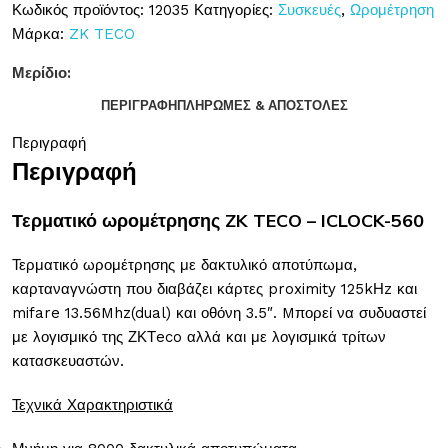
Κωδικός προϊόντος:
12035
Κατηγορίες:
Συσκευές
,
Ωρομέτρηση
Μάρκα:
ZK TECO
Μερίδιο:
ΠΕΡΙΓΡΑΦΉ
ΠΛΗΡΩΜΈΣ & ΑΠΟΣΤΟΛΈΣ
Περιγραφή
Περιγραφή
Τερματικό ωρομέτρησης ZK TECO – ICLOCK-560
Τερματικό ωρομέτρησης με δακτυλικό αποτύπωμα,
καρταναγνώστη που διαβάζει κάρτες proximity 125kΗz και
mifare 13.56Mhz(dual) και οθόνη 3.5″. Mπορεί να συδυαστεί
με λογισμικό της ΖΚΤeco αλλά και με λογισμικά τρίτων
κατασκευαστών.
Τεχνικά Χαρακτηριστικά