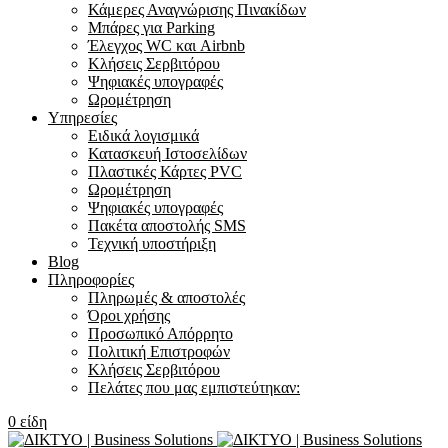
Κάμερες Αναγνώρισης Πινακίδων
Μπάρες για Parking
Έλεγχος WC και Airbnb
Κλήσεις Σερβιτόρου
Ψηφιακές υπογραφές
Ωρομέτρηση
Υπηρεσίες
Ειδικά λογισμικά
Κατασκευή Ιστοσελίδων
Πλαστικές Κάρτες PVC
Ωρομέτρηση
Ψηφιακές υπογραφές
Πακέτα αποστολής SMS
Τεχνική υποστήριξη
Blog
Πληροφορίες
Πληρωμές & αποστολές
Όροι χρήσης
Προσωπικό Απόρρητο
Πολιτική Επιστροφών
Κλήσεις Σερβιτόρου
Πελάτες που μας εμπιστεύτηκαν:
0
είδη