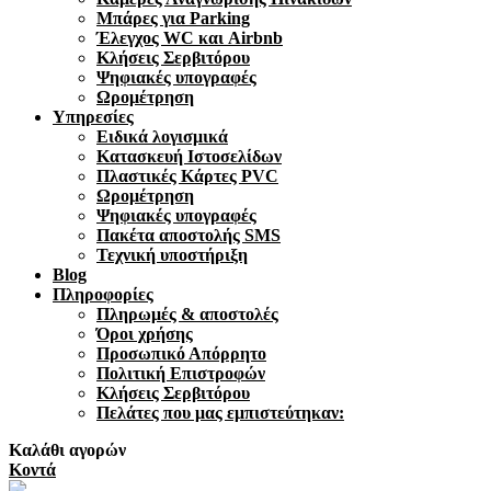
Μπάρες για Parking
Έλεγχος WC και Airbnb
Κλήσεις Σερβιτόρου
Ψηφιακές υπογραφές
Ωρομέτρηση
Υπηρεσίες
Ειδικά λογισμικά
Κατασκευή Ιστοσελίδων
Πλαστικές Κάρτες PVC
Ωρομέτρηση
Ψηφιακές υπογραφές
Πακέτα αποστολής SMS
Τεχνική υποστήριξη
Blog
Πληροφορίες
Πληρωμές & αποστολές
Όροι χρήσης
Προσωπικό Απόρρητο
Πολιτική Επιστροφών
Κλήσεις Σερβιτόρου
Πελάτες που μας εμπιστεύτηκαν:
Καλάθι αγορών
Κοντά