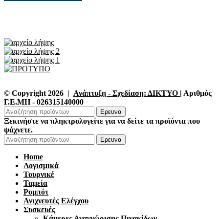
© Copyright 2026 |
Ανάπτυξη - Σχεδίαση: ΔΙΚΤΥΟ
| Αριθμός
Γ.Ε.ΜΗ - 026315140000
Ερευνα
Ξεκινήστε να πληκτρολογείτε για να δείτε τα προϊόντα που
ψάχνετε.
Ερευνα
Home
Λογισμικά
Τουρνικέ
Ταμεία
Ρομπότ
Ανιχνευτές Ελέγχου
Συσκευές
Κάμερες Αναγνώρισης Πινακίδων