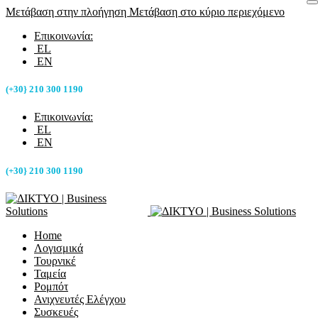
Μετάβαση στην πλοήγηση
Μετάβαση στο κύριο περιεχόμενο
Επικοινωνία:
EL
EN
(+30} 210 300 1190
Επικοινωνία:
EL
EN
(+30} 210 300 1190
Home
Λογισμικά
Τουρνικέ
Ταμεία
Ρομπότ
Ανιχνευτές Ελέγχου
Συσκευές