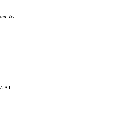
ριασμών
Α.Δ.Ε.