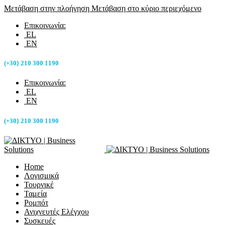
Μετάβαση στην πλοήγηση
Μετάβαση στο κύριο περιεχόμενο
Επικοινωνία:
EL
EN
(+30} 210 300 1190
Επικοινωνία:
EL
EN
(+30} 210 300 1190
Home
Λογισμικά
Τουρνικέ
Ταμεία
Ρομπότ
Ανιχνευτές Ελέγχου
Συσκευές