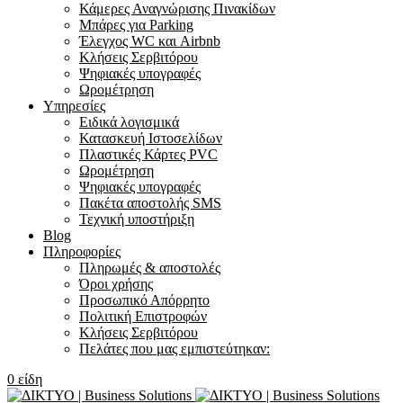
Κάμερες Αναγνώρισης Πινακίδων
Μπάρες για Parking
Έλεγχος WC και Airbnb
Κλήσεις Σερβιτόρου
Ψηφιακές υπογραφές
Ωρομέτρηση
Υπηρεσίες
Ειδικά λογισμικά
Κατασκευή Ιστοσελίδων
Πλαστικές Κάρτες PVC
Ωρομέτρηση
Ψηφιακές υπογραφές
Πακέτα αποστολής SMS
Τεχνική υποστήριξη
Blog
Πληροφορίες
Πληρωμές & αποστολές
Όροι χρήσης
Προσωπικό Απόρρητο
Πολιτική Επιστροφών
Κλήσεις Σερβιτόρου
Πελάτες που μας εμπιστεύτηκαν:
0
είδη