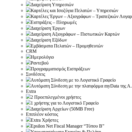
Διαχείριση Υπηρεσιών
Καρτέλες και Ισοζύγια Πελατών – Υπηρεσιών
Καρτέλες Έργων – Αξιογράφων – Τραπεζικών Λογα
Εισπράξεις – Πληρωμές
Διαχείριση Έργων
Διαχείριση Αξιογράφων – Πιστωτικών Καρτών
Διαχείριση Εξόδων
Εμβάσματα Πελατών – Προμηθευτών
CRM
Ημερολόγιο
Ραντεβού
Προγραμματισμός Εισπράξεων
Συνδέσεις
Αυτόματη Σύνδεση με το Λογιστικό Γραφείο
Αυτόματη Σύνδεση με την πλατφόρμα myData της Α.
Extra
2 Προεπιλεγμένοι χρήστες
1 χρήστης για το Λογιστικό Γραφείο
Διαχείριση Αρχείων (50MB Free)
Επιπλέον κόστος
Extra Χρήστες
Epsilon Net Fiscal Manager “Τύπου Β”
Υποκαταστήματα Εταιρίας & Πελάτη