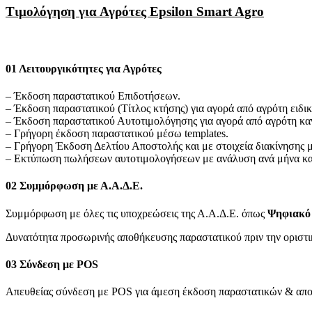
Τιμολόγηση για Αγρότες Epsilon Smart Agro
01
Λειτουργικότητες για Αγρότες
– Έκδοση παραστατικού Επιδοτήσεων.
– Έκδοση παραστατικού (Τίτλος κτήσης) για αγορά από αγρότη ειδι
– Έκδοση παραστατικού Αυτοτιμολόγησης για αγορά από αγρότη κα
– Γρήγορη έκδοση παραστατικού μέσω templates.
– Γρήγορη Έκδοση Δελτίου Αποστολής και με στοιχεία διακίνησης μ
– Εκτύπωση πωλήσεων αυτοτιμολογήσεων με ανάλυση ανά μήνα και
02
Συμμόρφωση με Α.Α.Δ.Ε.
Συμμόρφωση με όλες τις υποχρεώσεις της Α.Α.Δ.Ε. όπως
Ψηφιακό 
Δυνατότητα προσωρινής αποθήκευσης παραστατικού πριν την ορισ
03
Σύνδεση με POS
Απευθείας σύνδεση με POS για άμεση έκδοση παραστατικών & απο