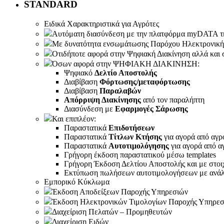
STANDARD
Ειδικά Χαρακτηριστικά για Αγρότες
Αυτόματη διασύνδεση με την πλατφόρμα myDATA της
Με δυνατότητα ενσωμάτωσης Παρόχου Ηλεκτρονικής
Οτιδήποτε αφορά στην Ψηφιακή Διακίνηση αλλά και 
Όσων αφορά στην ΨΗΦΙΑΚΗ ΔΙΑΚΙΝΗΣΗ:
Ψηφιακό
Δελτίο Αποστολής
Διαβίβαση
Φόρτωσης/μεταφόρτωσης
Διαβίβαση
Παραλαβών
Απόρριψη Διακίνησης
από τον παραλήπτη
Διασύνδεση με
Εφαρμογές Σάρωσης
Και επιπλέον:
Παραστατικά
Επιδοτήσεων
Παραστατικά
Τίτλων Κτήσης
για αγορά από αγρ
Παραστατικά
Αυτοτιμολόγησης
για αγορά από α
Γρήγορη έκδοση παραστατικού μέσω templates
Γρήγορη Έκδοση Δελτίου Αποστολής και με στοιχ
Εκτύπωση πωλήσεων αυτοτιμολογήσεων με ανάλυ
Εμπορικό Κύκλωμα
Έκδοση Αποδείξεων Παροχής Υπηρεσιών
Έκδοση Ηλεκτρονικών Τιμολογίων Παροχής Υπηρεσι
Διαχείριση Πελατών – Προμηθευτών
Διαχείριση Ειδών