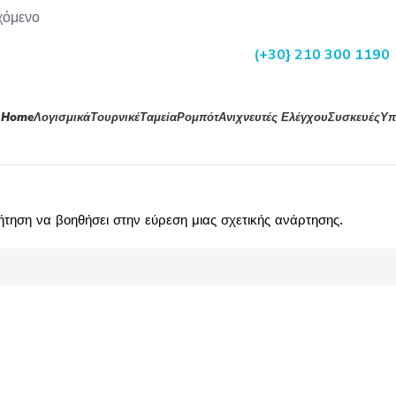
χόμενο
(+30} 210 300 1190
Home
Λογισμικά
Τουρνικέ
Ταμεία
Ρομπότ
Ανιχνευτές Ελέγχου
Συσκευές
Υπ
ηση να βοηθήσει στην εύρεση μιας σχετικής ανάρτησης.