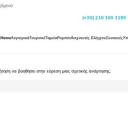
χόμενο
(+30} 210 300 1190
Home
Λογισμικά
Τουρνικέ
Ταμεία
Ρομπότ
Ανιχνευτές Ελέγχου
Συσκευές
Υπ
ηση να βοηθήσει στην εύρεση μιας σχετικής ανάρτησης.