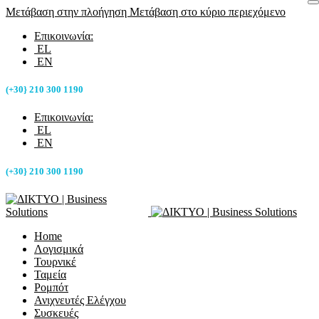
Μετάβαση στην πλοήγηση
Μετάβαση στο κύριο περιεχόμενο
Επικοινωνία:
EL
EN
(+30} 210 300 1190
Επικοινωνία:
EL
EN
(+30} 210 300 1190
Home
Λογισμικά
Τουρνικέ
Ταμεία
Ρομπότ
Ανιχνευτές Ελέγχου
Συσκευές