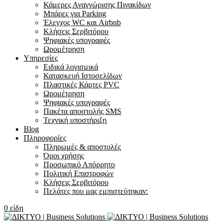
Κάμερες Αναγνώρισης Πινακίδων
Μπάρες για Parking
Έλεγχος WC και Airbnb
Κλήσεις Σερβιτόρου
Ψηφιακές υπογραφές
Ωρομέτρηση
Υπηρεσίες
Ειδικά λογισμικά
Κατασκευή Ιστοσελίδων
Πλαστικές Κάρτες PVC
Ωρομέτρηση
Ψηφιακές υπογραφές
Πακέτα αποστολής SMS
Τεχνική υποστήριξη
Blog
Πληροφορίες
Πληρωμές & αποστολές
Όροι χρήσης
Προσωπικό Απόρρητο
Πολιτική Επιστροφών
Κλήσεις Σερβιτόρου
Πελάτες που μας εμπιστεύτηκαν:
0
είδη