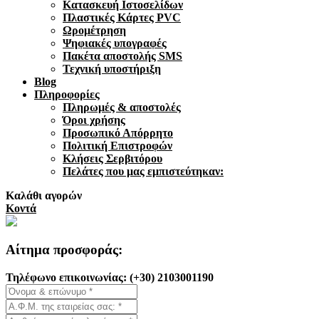
Κατασκευή Ιστοσελίδων
Πλαστικές Κάρτες PVC
Ωρομέτρηση
Ψηφιακές υπογραφές
Πακέτα αποστολής SMS
Τεχνική υποστήριξη
Blog
Πληροφορίες
Πληρωμές & αποστολές
Όροι χρήσης
Προσωπικό Απόρρητο
Πολιτική Επιστροφών
Κλήσεις Σερβιτόρου
Πελάτες που μας εμπιστεύτηκαν:
Καλάθι αγορών
Κοντά
Αίτημα προσφοράς:
Τηλέφωνo επικοινωνίας: (+30) 2103001190