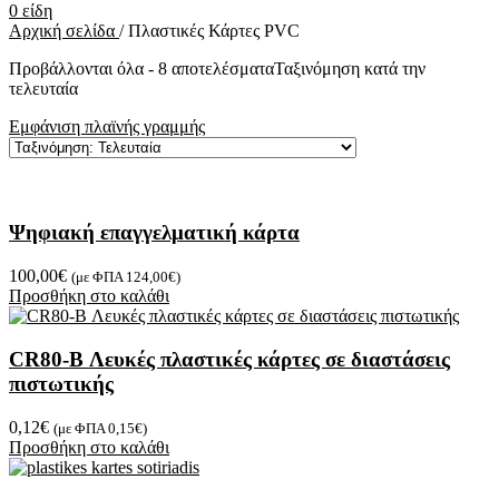
0
είδη
Αρχική σελίδα
/
Πλαστικές Κάρτες PVC
Προβάλλονται όλα - 8 αποτελέσματα
Ταξινόμηση κατά την
τελευταία
Εμφάνιση πλαϊνής γραμμής
Ψηφιακή επαγγελματική κάρτα
100,00
€
(με ΦΠΑ
124,00
€
)
Προσθήκη στο καλάθι
CR80-B Λευκές πλαστικές κάρτες σε διαστάσεις
πιστωτικής
0,12
€
(με ΦΠΑ
0,15
€
)
Προσθήκη στο καλάθι