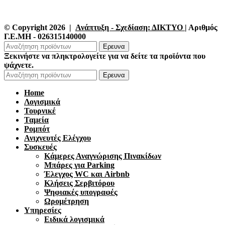
© Copyright 2026 |
Ανάπτυξη - Σχεδίαση: ΔΙΚΤΥΟ
| Αριθμός
Γ.Ε.ΜΗ - 026315140000
Ερευνα
Ξεκινήστε να πληκτρολογείτε για να δείτε τα προϊόντα που
ψάχνετε.
Ερευνα
Home
Λογισμικά
Τουρνικέ
Ταμεία
Ρομπότ
Ανιχνευτές Ελέγχου
Συσκευές
Κάμερες Αναγνώρισης Πινακίδων
Μπάρες για Parking
Έλεγχος WC και Airbnb
Κλήσεις Σερβιτόρου
Ψηφιακές υπογραφές
Ωρομέτρηση
Υπηρεσίες
Ειδικά λογισμικά