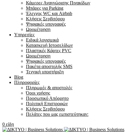
Κάμερες Αναγνώρισης Πινακίδων
Μπάρες για Parking
Έλεγχος WC και Airbnb
Κλήσεις Σερβιτόρου
Ψηφιακές υπογραφές
Ωρομέτρηση
Υπηρεσίες
Ειδικά λογισμικά
Κατασκευή Ιστοσελίδων
Πλαστικές Κάρτες PVC
Ωρομέτρηση
Ψηφιακές υπογραφές
Πακέτα αποστολής SMS
Τεχνική υποστήριξη
Blog
Πληροφορίες
Πληρωμές & αποστολές
Όροι χρήσης
Προσωπικό Απόρρητο
Πολιτική Επιστροφών
Κλήσεις Σερβιτόρου
Πελάτες που μας εμπιστεύτηκαν:
0
είδη