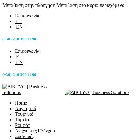
Μετάβαση στην πλοήγηση
Μετάβαση στο κύριο περιεχόμενο
Επικοινωνία:
EL
EN
(+30} 210 300 1190
Επικοινωνία:
EL
EN
(+30} 210 300 1190
Home
Λογισμικά
Τουρνικέ
Ταμεία
Ρομπότ
Ανιχνευτές Ελέγχου
Συσκευές