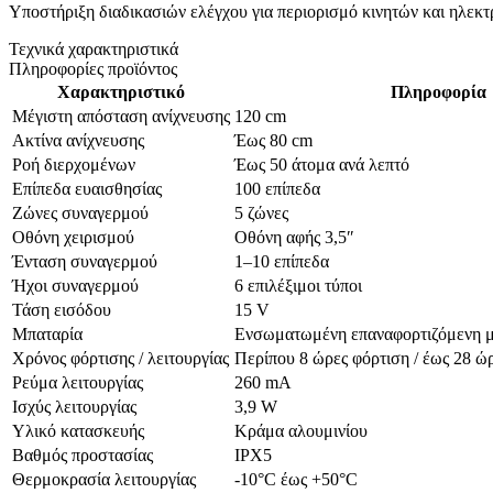
Υποστήριξη διαδικασιών ελέγχου για περιορισμό κινητών και ηλεκ
Τεχνικά χαρακτηριστικά
Πληροφορίες προϊόντος
Χαρακτηριστικό
Πληροφορία
Μέγιστη απόσταση ανίχνευσης
120 cm
Ακτίνα ανίχνευσης
Έως 80 cm
Ροή διερχομένων
Έως 50 άτομα ανά λεπτό
Επίπεδα ευαισθησίας
100 επίπεδα
Ζώνες συναγερμού
5 ζώνες
Οθόνη χειρισμού
Οθόνη αφής 3,5″
Ένταση συναγερμού
1–10 επίπεδα
Ήχοι συναγερμού
6 επιλέξιμοι τύποι
Τάση εισόδου
15 V
Μπαταρία
Ενσωματωμένη επαναφορτιζόμενη μ
Χρόνος φόρτισης / λειτουργίας
Περίπου 8 ώρες φόρτιση / έως 28 ώρ
Ρεύμα λειτουργίας
260 mA
Ισχύς λειτουργίας
3,9 W
Υλικό κατασκευής
Κράμα αλουμινίου
Βαθμός προστασίας
IPX5
Θερμοκρασία λειτουργίας
-10°C έως +50°C