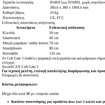
Υγρασία λειτουργίας
0%RH έως 95%RH, χωρίς συμπύκ
Διαστάσεις
360,6 x 380 x 1969,4 mm
Καθαρό βάρος
16 kg
Πιστοποιήσεις
CE, FCC
Ενδεικτικές αποστάσεις ανίχνευσης
Αντικείμενο
Ενδεικτική απόσταση
Κλειδιά
30 cm
Smartwatch
60 cm
Μικρά μαχαίρια / utility knives
70 cm
Smartphones
80 cm
Κατσαβίδι
120 cm
Το Cell Gate 5 διαθέτει ψηφιακή επεξεργασία και φιλτράρισμα σήμ
ελέγχου.
SecurSCAN Cell Gate 5
Για τεχνική μελέτη, επιλογή κατάλληλης διαμόρφωσης και προ
Πληρωμές & αποστολές
Κόστος μεταφορικών:
Μέχρι δύο κιλά
5€
με εταιρεία courier
Κατόπιν συνεννόησης για προϊόντα άνω των 2 κιλών και γ