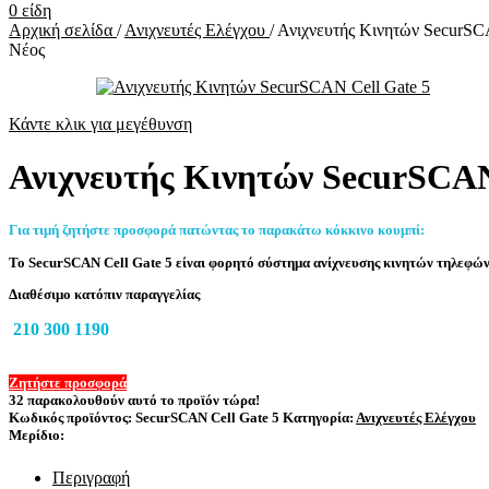
0
είδη
Αρχική σελίδα
/
Ανιχνευτές Ελέγχου
/
Ανιχνευτής Κινητών SecurSC
Νέος
Κάντε κλικ για μεγέθυνση
Ανιχνευτής Κινητών SecurSCAN
Για τιμή ζητήστε προσφορά πατώντας το παρακάτω κόκκινο κουμπί:
Το SecurSCAN Cell Gate 5 είναι φορητό σύστημα ανίχνευσης κινητών τηλεφών
Διαθέσιμο κατόπιν παραγγελίας
210 300 1190
Ζητήστε προσφορά
32
παρακολουθούν αυτό το προϊόν τώρα!
Κωδικός προϊόντος:
SecurSCAN Cell Gate 5
Κατηγορία:
Ανιχνευτές Ελέγχου
Μερίδιο:
Περιγραφή