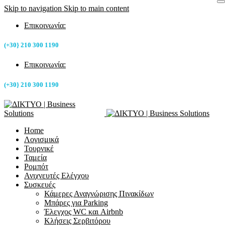
Skip to navigation
Skip to main content
Επικοινωνία:
(+30} 210 300 1190
Επικοινωνία:
(+30} 210 300 1190
Home
Λογισμικά
Τουρνικέ
Ταμεία
Ρομπότ
Ανιχνευτές Ελέγχου
Συσκευές
Κάμερες Αναγνώρισης Πινακίδων
Μπάρες για Parking
Έλεγχος WC και Airbnb
Κλήσεις Σερβιτόρου