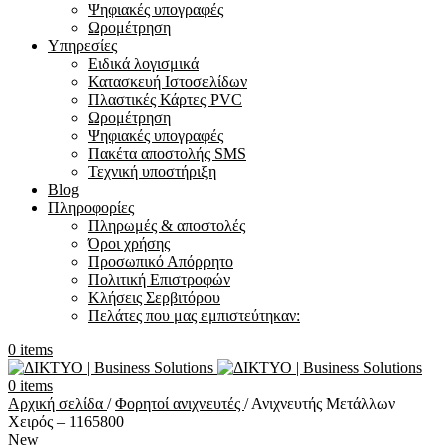
Ψηφιακές υπογραφές
Ωρομέτρηση
Υπηρεσίες
Ειδικά λογισμικά
Κατασκευή Ιστοσελίδων
Πλαστικές Κάρτες PVC
Ωρομέτρηση
Ψηφιακές υπογραφές
Πακέτα αποστολής SMS
Τεχνική υποστήριξη
Blog
Πληροφορίες
Πληρωμές & αποστολές
Όροι χρήσης
Προσωπικό Απόρρητο
Πολιτική Επιστροφών
Κλήσεις Σερβιτόρου
Πελάτες που μας εμπιστεύτηκαν:
0
items
0
items
Αρχική σελίδα
/
Φορητοί ανιχνευτές
/
Ανιχνευτής Μετάλλων
Χειρός – 1165800
New