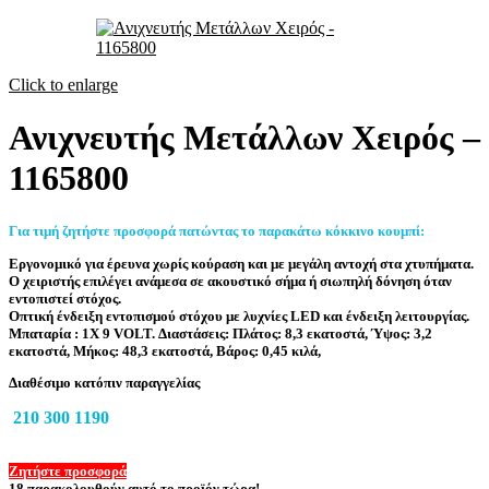
Click to enlarge
Ανιχνευτής Μετάλλων Χειρός –
1165800
Για τιμή ζητήστε προσφορά πατώντας το παρακάτω κόκκινο κουμπί:
Εργονομικό για έρευνα χωρίς κούραση και με μεγάλη αντοχή στα χτυπήματα.
Ο χειριστής επιλέγει ανάμεσα σε ακουστικό σήμα ή σιωπηλή δόνηση όταν
εντοπιστεί στόχος.
Οπτική ένδειξη εντοπισμού στόχου με λυχνίες LED και ένδειξη λειτουργίας.
Μπαταρία : 1X 9 VOLT. Διαστάσεις: Πλάτος: 8,3 εκατοστά, Ύψος: 3,2
εκατοστά, Μήκος: 48,3 εκατοστά, Βάρος: 0,45 κιλά,
Διαθέσιμο κατόπιν παραγγελίας
210 300 1190
Ζητήστε προσφορά
18
παρακολουθούν αυτό το προϊόν τώρα!