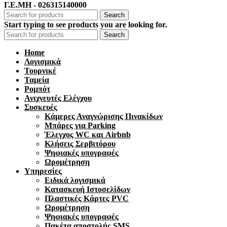
Γ.Ε.ΜΗ - 026315140000
Search
Start typing to see products you are looking for.
Search
Home
Λογισμικά
Τουρνικέ
Ταμεία
Ρομπότ
Ανιχνευτές Ελέγχου
Συσκευές
Κάμερες Αναγνώρισης Πινακίδων
Μπάρες για Parking
Έλεγχος WC και Airbnb
Κλήσεις Σερβιτόρου
Ψηφιακές υπογραφές
Ωρομέτρηση
Υπηρεσίες
Ειδικά λογισμικά
Κατασκευή Ιστοσελίδων
Πλαστικές Κάρτες PVC
Ωρομέτρηση
Ψηφιακές υπογραφές
Πακέτα αποστολής SMS