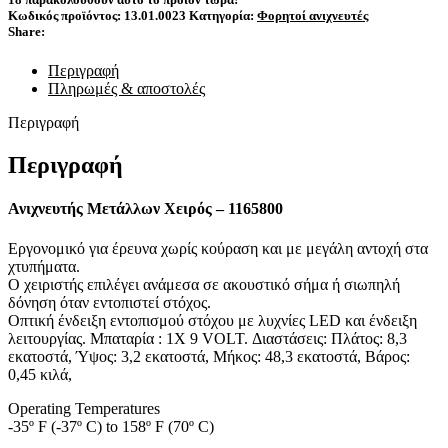
Κωδικός προϊόντος:
13.01.0023
Κατηγορία:
Φορητοί ανιχνευτές
Share:
Περιγραφή
Πληρωμές & αποστολές
Περιγραφή
Περιγραφή
Ανιχνευτής Μετάλλων Χειρός – 1165800
Εργονομικό για έρευνα χωρίς κούραση και με μεγάλη αντοχή στα
χτυπήματα.
Ο χειριστής επιλέγει ανάμεσα σε ακουστικό σήμα ή σιωπηλή
δόνηση όταν εντοπιστεί στόχος.
Οπτική ένδειξη εντοπισμού στόχου με λυχνίες LED και ένδειξη
λειτουργίας. Μπαταρία : 1X 9 VOLT. Διαστάσεις: Πλάτος: 8,3
εκατοστά, Ύψος: 3,2 εκατοστά, Μήκος: 48,3 εκατοστά, Βάρος:
0,45 κιλά,
Operating Temperatures
-35º F (-37º C) to 158º F (70º C)