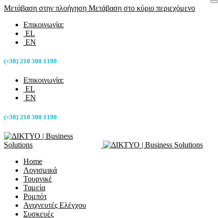
Μετάβαση στην πλοήγηση
Μετάβαση στο κύριο περιεχόμενο
Επικοινωνία:
EL
EN
(+30} 210 300 1190
Επικοινωνία:
EL
EN
(+30} 210 300 1190
Home
Λογισμικά
Τουρνικέ
Ταμεία
Ρομπότ
Ανιχνευτές Ελέγχου
Συσκευές