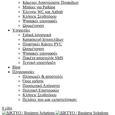
Κάμερες Αναγνώρισης Πινακίδων
Μπάρες για Parking
Έλεγχος WC και Airbnb
Κλήσεις Σερβιτόρου
Ψηφιακές υπογραφές
Ωρομέτρηση
Υπηρεσίες
Ειδικά λογισμικά
Κατασκευή Ιστοσελίδων
Πλαστικές Κάρτες PVC
Ωρομέτρηση
Ψηφιακές υπογραφές
Πακέτα αποστολής SMS
Τεχνική υποστήριξη
Blog
Πληροφορίες
Πληρωμές & αποστολές
Όροι χρήσης
Προσωπικό Απόρρητο
Πολιτική Επιστροφών
Κλήσεις Σερβιτόρου
Πελάτες που μας εμπιστεύτηκαν:
0
είδη