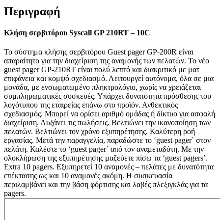
Περιγραφή
Κλήση σερβιτόρου Syscall GP 210RT – 10C
Το σύστημα κλήσης σερβιτόρου Guest pager GP-200R είναι
απαραίτητο για την διαχείριση της αναμονής των πελατών. Το νέο
guest pager GP-210RT είναι πολύ λεπτό και διακριτικό με ματ
επιφάνεια και κομψό σχεδιασμό. Λειτουργεί αυτόνομα, όλα σε μια
μονάδα, με ενσωματωμένο πληκτρολόγιο, χωρίς να χρειάζεται
συμπληρωματικές συσκευές. Υπάρχει δυνατότητα πρόσθεσης του
λογότυπου της εταιρείας επάνω στο προϊόν. Ανθεκτικός
σχεδιασμός. Μπορεί να ορίσει αριθμό ομάδας ή δίκτυο για ασφαλή
διαχείριση. Αυξάνει τις πωλήσεις. Βελτιώνει την ικανοποίηση των
πελατών. Βελτιώνει τον χρόνο εξυπηρέτησης. Καλύτερη ροή
εργασίας. Μετά την παραγγελία, παραδώστε το ‘guest pager΄ στον
πελάτη. Καλέστε το ‘guest pager΄ από τον αναμεταδότη. Με την
ολοκλήρωση της εξυπηρέτησης μαζεύετε πίσω τα ‘guest pagers’.
Extra 10 pagers. Εξυπηρετεί 10 αναμονές – πελάτες με δυνατότητα
επέκτασης ως και 10 αναμονές ακόμη. Η συσκευασία
περιλαμβάνει και την βάση φόρτισης και λαβές πλεξιγκλάς για τα
pagers.