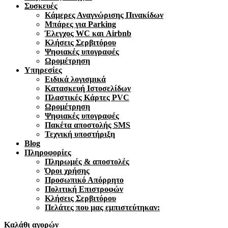
Συσκευές
Κάμερες Αναγνώρισης Πινακίδων
Μπάρες για Parking
Έλεγχος WC και Airbnb
Κλήσεις Σερβιτόρου
Ψηφιακές υπογραφές
Ωρομέτρηση
Υπηρεσίες
Ειδικά λογισμικά
Κατασκευή Ιστοσελίδων
Πλαστικές Κάρτες PVC
Ωρομέτρηση
Ψηφιακές υπογραφές
Πακέτα αποστολής SMS
Τεχνική υποστήριξη
Blog
Πληροφορίες
Πληρωμές & αποστολές
Όροι χρήσης
Προσωπικό Απόρρητο
Πολιτική Επιστροφών
Κλήσεις Σερβιτόρου
Πελάτες που μας εμπιστεύτηκαν:
Καλάθι αγορών