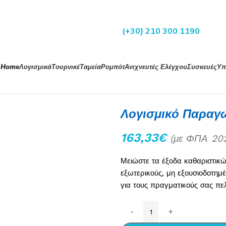
(+30} 210 300 1190
Home
Λογισμικά
Τουρνικέ
Ταμεία
Ρομπότ
Ανιχνευτές Ελέγχου
Συσκευές
Υπ
Λογισμικό Παραγ
163,33
€
(με ΦΠΑ
20
Μειώστε τα έξοδα καθαριστικ
εξωτερικούς, μη εξουσιοδοτημ
για τους πραγματικούς σας πε
-
+