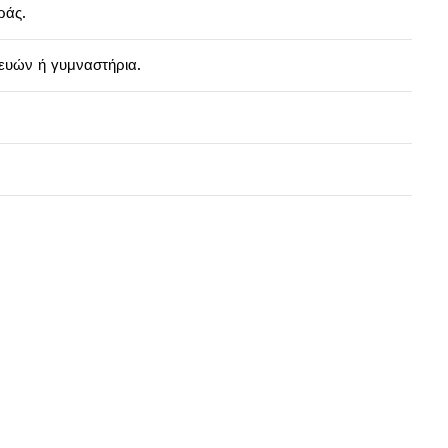
ράς.
ευών ή γυμναστήρια.