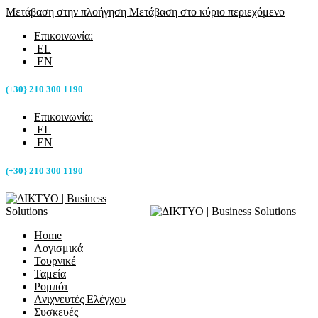
Μετάβαση στην πλοήγηση
Μετάβαση στο κύριο περιεχόμενο
Επικοινωνία:
EL
EN
(+30} 210 300 1190
Επικοινωνία:
EL
EN
(+30} 210 300 1190
Home
Λογισμικά
Τουρνικέ
Ταμεία
Ρομπότ
Ανιχνευτές Ελέγχου
Συσκευές