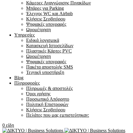
Κάμερες Αναγνώρισης Πινακίδων
Μπάρες για Parking
Έλεγχος WC και Airbnb
Κλήσεις Σερβιτόρου
Ψηφιακές υπογραφές
Ωρομέτρηση
Υπηρεσίες
Ειδικά λογισμικά
Κατασκευή Ιστοσελίδων
Πλαστικές Κάρτες PVC
Ωρομέτρηση
Ψηφιακές υπογραφές
Πακέτα αποστολής SMS
Τεχνική υποστήριξη
Blog
Πληροφορίες
Πληρωμές & αποστολές
Όροι χρήσης
Προσωπικό Απόρρητο
Πολιτική Επιστροφών
Κλήσεις Σερβιτόρου
Πελάτες που μας εμπιστεύτηκαν:
0
είδη