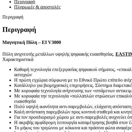
Περιγραφή
Πληρωμές & αποστολές
Περιγραφή
Περιγραφή
Μαγνητική Πύλη – EI V3000
Πύλη ανιχνευτής μετάλλων υψηλής ψηφιακής ευαισθησίας.
EASTI
Χαρακτηριστικά
Καθαρή τεχνολογία επεξεργασίας ψηφιακού σήματος, «επικα
αστοχιών
Η πρώτη εγχώρια σύμφωνα με το Εθνικό Πρώτο επίπεδο ανίχν
Κατάλληλο για βιομηχανικές επιχειρήσεις. Σύστημα διαμετα
Με κορυφαία τεχνολογία ανίχνευσης των «ιπτάμενων αντικειμ
Με κορυφαία την τεχνολογία «πολλαπλών στρώσεων επικαλύψεω
ευαισθησία
Πολύ υψηλή ικανότητα αντι-παρεμβολών, ελάχιστη απόστασ
Καλή αντίσταση παρεμβολών προς κοντινά σταθερά και κινητά
Για τον προσδιορισμό χώρου με αντι-παρεμβολές ανιχνεύει ό
Η ακριβής αμφίδρομη λειτουργία καταμέτρησης βοηθά στον έ
Το μήκος του τριγώνου με κόκκινα και πράσινα φώτα αναφέρε