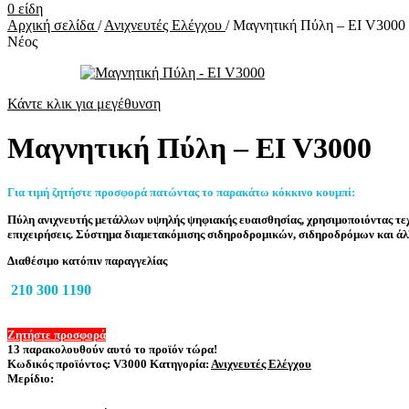
0
είδη
Αρχική σελίδα
/
Ανιχνευτές Ελέγχου
/
Μαγνητική Πύλη – EI V3000
Νέος
Κάντε κλικ για μεγέθυνση
Μαγνητική Πύλη – EI V3000
Για τιμή ζητήστε προσφορά πατώντας το παρακάτω κόκκινο κουμπί:
Πύλη ανιχνευτής μετάλλων υψηλής ψηφιακής ευαισθησίας, χρησιμοποιόντας τε
επιχειρήσεις. Σύστημα διαμετακόμισης σιδηροδρομικών, σιδηροδρόμων και άλ
Διαθέσιμο κατόπιν παραγγελίας
210 300 1190
Ζητήστε προσφορά
13
παρακολουθούν αυτό το προϊόν τώρα!
Κωδικός προϊόντος:
V3000
Κατηγορία:
Ανιχνευτές Ελέγχου
Μερίδιο: