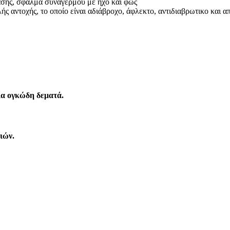
ασης, σφάλμα συναγερμού με ήχο και φως
ς αντοχής, το οποίο είναι αδιάβροχο, άφλεκτο, αντιδιαβρωτικο και 
ια ογκώδη δεματά.
ιών.