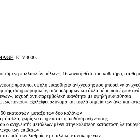
MAGE
, EI V3000.
λυπτόμενη πολλαπλών ρόλων», 16 λογική θέση του καθετήρα, σταθε
ευσης πρότυπο, υψηλή ευαισθησία ανίχνευσης που μπορεί να ανιχνε
κόμισης σιδηροδρομικών, σιδηροδρόμων και άλλα μέρη που έχουν ανά
ένων», ισχυρή αντι-παρεμβολική ικανότητα με υψηλή ευαισθησία
ς πηνίου», εξαλείφει αδύναμα και τυφλά σημεία των άνω και κάτω 
η 50 εκατοστών μεταξύ των δύο κολόνων
 μέταλλα, χωρίς να επηρεαστεί η απιδόση ανίχνευσης
που ο ανιχνευτής μετάλλων μένει στην καλύτερη κατάσταση λειτουργί
λεγχο των επιβατών
ι το ποσό των λαθραίων μεταλλικών αντικειμένων