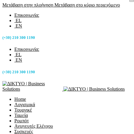
Μετάβαση στην πλοήγηση
Μετάβαση στο κύριο περιεχόμενο
Επικοινωνία:
EL
EN
(+30} 210 300 1190
Επικοινωνία:
EL
EN
(+30} 210 300 1190
Home
Λογισμικά
Τουρνικέ
Ταμεία
Ρομπότ
Ανιχνευτές Ελέγχου
Συσκευές