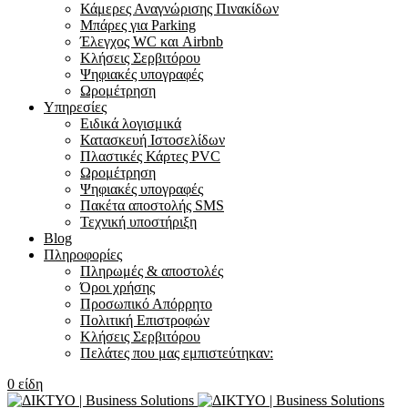
Κάμερες Αναγνώρισης Πινακίδων
Μπάρες για Parking
Έλεγχος WC και Airbnb
Κλήσεις Σερβιτόρου
Ψηφιακές υπογραφές
Ωρομέτρηση
Υπηρεσίες
Ειδικά λογισμικά
Κατασκευή Ιστοσελίδων
Πλαστικές Κάρτες PVC
Ωρομέτρηση
Ψηφιακές υπογραφές
Πακέτα αποστολής SMS
Τεχνική υποστήριξη
Blog
Πληροφορίες
Πληρωμές & αποστολές
Όροι χρήσης
Προσωπικό Απόρρητο
Πολιτική Επιστροφών
Κλήσεις Σερβιτόρου
Πελάτες που μας εμπιστεύτηκαν:
0
είδη