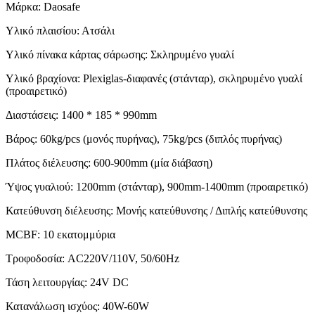
Μάρκα: Daosafe
Υλικό πλαισίου: Ατσάλι
Υλικό πίνακα κάρτας σάρωσης: Σκληρυμένο γυαλί
Υλικό βραχίονα: Plexiglas-διαφανές (στάνταρ), σκληρυμένο γυαλί
(προαιρετικό)
Διαστάσεις: 1400 * 185 * 990mm
Βάρος: 60kg/pcs (μονός πυρήνας), 75kg/pcs (διπλός πυρήνας)
Πλάτος διέλευσης: 600-900mm (μία διάβαση)
Ύψος γυαλιού: 1200mm (στάνταρ), 900mm-1400mm (προαιρετικό)
Κατεύθυνση διέλευσης: Μονής κατεύθυνσης / Διπλής κατεύθυνσης
MCBF: 10 εκατομμύρια
Τροφοδοσία: AC220V/110V, 50/60Hz
Τάση λειτουργίας: 24V DC
Κατανάλωση ισχύος: 40W-60W