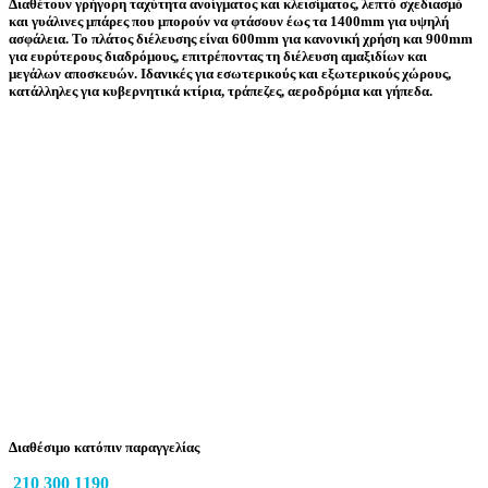
Διαθέτουν γρήγορη ταχύτητα ανοίγματος και κλεισίματος, λεπτό σχεδιασμό
και γυάλινες μπάρες που μπορούν να φτάσουν έως τα 1400mm για υψηλή
ασφάλεια. Το πλάτος διέλευσης είναι 600mm για κανονική χρήση και 900mm
για ευρύτερους διαδρόμους, επιτρέποντας τη διέλευση αμαξιδίων και
μεγάλων αποσκευών. Ιδανικές για εσωτερικούς και εξωτερικούς χώρους,
κατάλληλες για κυβερνητικά κτίρια, τράπεζες, αεροδρόμια και γήπεδα.
Διαθέσιμο κατόπιν παραγγελίας
210 300 1190