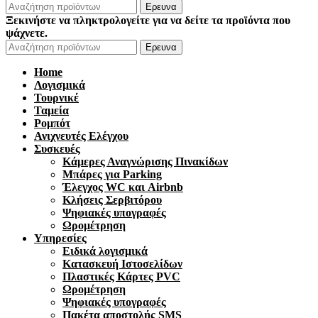
Ερευνα
Ξεκινήστε να πληκτρολογείτε για να δείτε τα προϊόντα που
ψάχνετε.
Ερευνα
Home
Λογισμικά
Τουρνικέ
Ταμεία
Ρομπότ
Ανιχνευτές Ελέγχου
Συσκευές
Κάμερες Αναγνώρισης Πινακίδων
Μπάρες για Parking
Έλεγχος WC και Airbnb
Κλήσεις Σερβιτόρου
Ψηφιακές υπογραφές
Ωρομέτρηση
Υπηρεσίες
Ειδικά λογισμικά
Κατασκευή Ιστοσελίδων
Πλαστικές Κάρτες PVC
Ωρομέτρηση
Ψηφιακές υπογραφές
Πακέτα αποστολής SMS