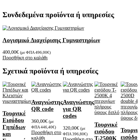
Συνδεδεμένα προϊόντα ή υπηρεσίες
Λογισμικό Διαχείρισης Γυμναστηρίων
400,00
€
(με ΦΠΑ
496,00
€
)
Προσθήκη στο καλάθι
Σχετικά προϊόντα ή υπηρεσίες
Αναγνώστης
Αναγνώστης
QR code
για QR
Τουρνικέ
codes
Εισόδου
360,00
€
(με
Τουρνικέ
Γηπέδων
ΦΠΑ
446,40
€
)
320,00
€
(με
Τουρνι
εισόδου
Προσθήκη στο
και
ΦΠΑ
396,80
€
)
εισόδο
T-2500K
καλάθι
Προσθήκη στο