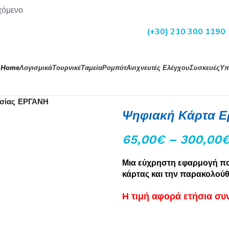
χόμενο
(+30} 210 300 1190
Home
Λογισμικά
Τουρνικέ
Ταμεία
Ρομπότ
Ανιχνευτές Ελέγχου
Συσκευές
Υπ
ασίας ΕΡΓΑΝΗ
Ψηφιακή Κάρτα Ε
65,00
€
–
300,00
Μια εύχρηστη εφαρμογή πο
κάρτας και την παρακολούθ
Η τιμή αφορά ετήσια συ