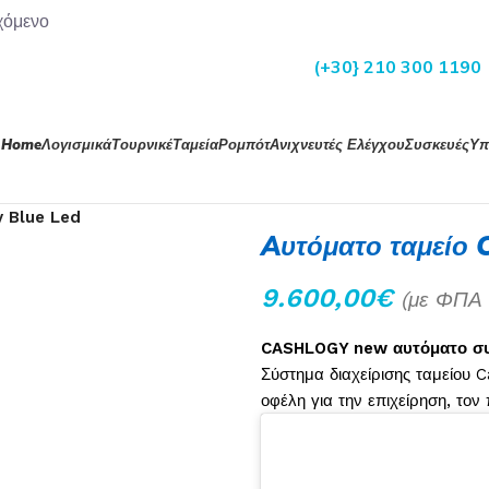
χόμενο
(+30} 210 300 1190
Home
Λογισμικά
Τουρνικέ
Ταμεία
Ρομπότ
Ανιχνευτές Ελέγχου
Συσκευές
Υπ
y Blue Led
Aυτόματο ταμείο 
9.600,00
€
(με ΦΠ
CASHLOGY new αυτόματο συ
Σύστημα διαχείρισης ταμείου C
οφέλη για την επιχείρηση, τον