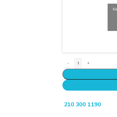
Κά
-
+
210 300 1190