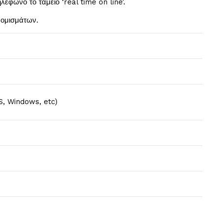
λέφωνο το ταμείο ‘real time on line’.
νομισμάτων.
S, Windows, etc)