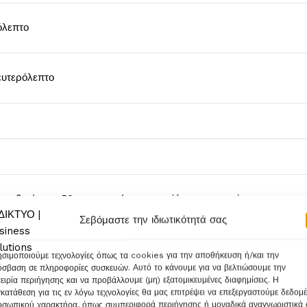
όλεπτο
ευτερόλεπτο
 καθεμία για 50 χαρτονομίσματα, ανάλογα με το νόμισμα.
Σεβόμαστε την ιδιωτικότητά σας
τερόλεπτο
σιμοποιούμε τεχνολογίες όπως τα cookies για την αποθήκευση ή/και την
σβαση σε πληροφορίες συσκευών. Αυτό το κάνουμε για να βελτιώσουμε την
ειρία περιήγησης και να προβάλλουμε (μη) εξατομικευμένες διαφημίσεις. Η
κατάθεση για τις εν λόγω τεχνολογίες θα μας επιτρέψει να επεξεργαστούμε δεδομ
τερόλεπτο
σωπικού χαρακτήρα, όπως συμπεριφορά περιήγησης ή μοναδικά αναγνωριστικά 