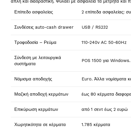
απλή και διαδραστική. Φυλάει με ασφάλεια τα μετρητά και πρ
Επίπεδο ασφαλείας
2 επίπεδα ασφαλείας: συ
Συνδέσεις auto-cash drawer
USB / RS232
Τροφοδοσία – Ρεύμα
110-240v AC 50-60Hz
Σύνδεση με λειτουργικά
POS 1500 για Windows. 
συστήματα
Νόμισμα αποδοχής
Euro. Άλλα νομίσματα κ
Μαζική αποδοχή κερμάτων
έως 80 κέρματα διαφορετ
Επικύρωση κερμάτων
από 1 σεντ έως 2 ευρώ
Χωρητικότητα σε κέρματα
1.785 κέρματα