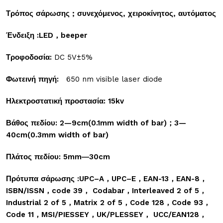
Τρόπος σάρωσης ; συνεχόμενος, χειροκίνητος, αυτόματος
Ένδειξη :
LED
，
beeper
Τροφοδοσία:
DC 5V±5%
Φωτεινή πηγή:
650 nm visible laser diode
Ηλεκτροστατική προστασία: 15
kv
Βάθος πεδίου: 2—9
cm
(0.1
mm
width
of
bar
)
；
3
—
40
cm
(0.3
mm
width
of
bar
)
Πλάτος πεδίου: 5
mm
―30
cm
Πρότυπα σάρωσης :
UPC
–
A
，
UPC
–
E
，
EAN
-13
，
EAN
-8
，
ISBN
/
ISSN
，
code
39
，
Codabar
，
Interleaved
2
of
5
，
Industrial
2
of
5
，
Matrix
2
of
5
，
Code
128
，
Code
93
，
Code
11
，
MSI
/
PIESSEY
，
UK
/
PLESSEY
，
UCC
/
EAN
128
，