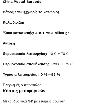
China
Postal
Barcode
Βάρος : 250
g
(χωρίς το καλώδιο)
Καλώδιο:2
m
Υλικό κατασκευής:
ABS
+
PVC
+
silica
gel
Αντοχή
Θερμοκρασία λειτουργίας:
-10 C + 70 C
Θερμοκρασία αποθήκευσης:
-20 C + 75 C
Υγρασία λειτουργίας : 0 %―95 %
Πληρωμές & αποστολές
Κόστος μεταφορικών:
Μέχρι δύο κιλά
5€
με εταιρεία courier