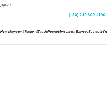
χόμενο
(+30} 210 300 1190
Home
Λογισμικά
Τουρνικέ
Ταμεία
Ρομπότ
Ανιχνευτές Ελέγχου
Συσκευές
Υπ